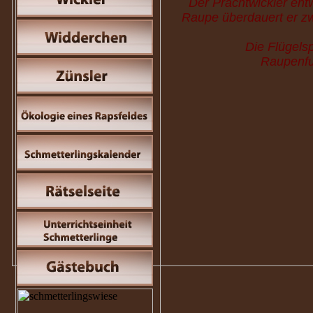
Der Prachtwickler entw
Raupe überdauert er zwi
Die Flügels
Raupenfut