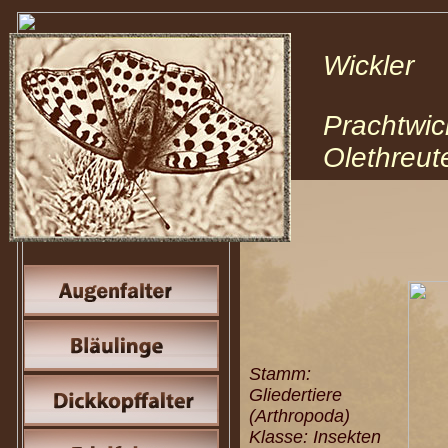
Wickler 
Prachtwic
Olethreut
Stamm:
Gliedertiere
(Arthropoda)
Klasse: Insekten