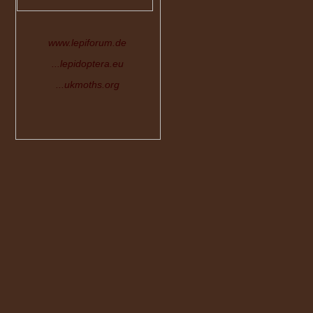
www.lepiforum.de
...lepidoptera.eu
...ukmoths.org