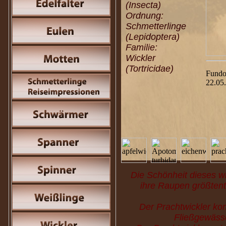
(Insecta)
Ordnung:
Schmetterlinge
(Lepidoptera)
Familie:
Wickler
(Tortricidae)
Fundo
22.05
Die Schönheit dieses win
ihre Raupen größtent
Der Prachtwickler kom
Fließgewäss