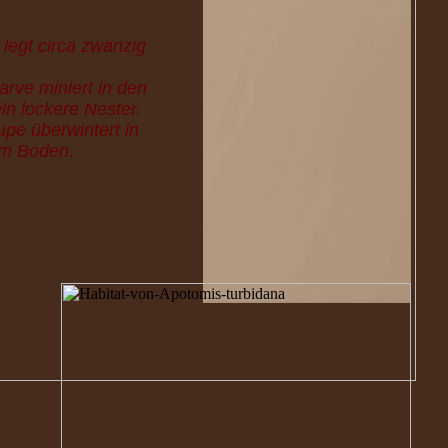
 legt circa zwanzig
rve miniert in den
ln lockere Nester.
pe überwintert in
am Boden.