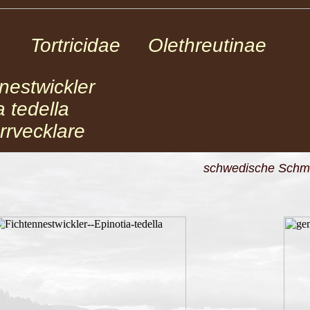
r Tortricidae Olethreutinae
nnestwickler
a tedella
rvecklare
schwedische Schme