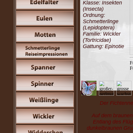
Klasse: Insekten
(Insecta)
Ordnung:
Schmetterlinge
(Lepidoptera)
Familie: Wickler
(Tortricidae)
Gattung: Epinotie
F
F
Der Fichtenne
Auf dem braunen 
Entlang des Flüg
dunkelbraunen Grund