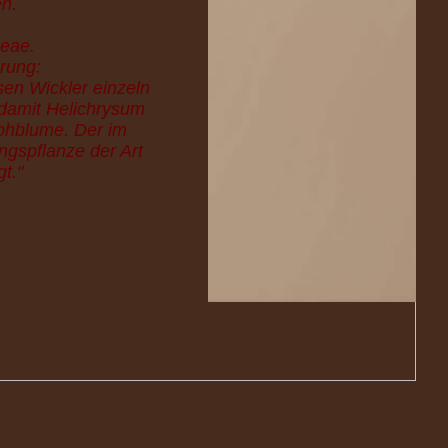
en.
ceae.
rung:
sen Wickler einzeln
 damit Helichrysum
trohblume. Der im
gspflanze der Art
t."