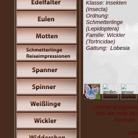
Klasse: Insekten
(Insecta)
Ordnung:
Schmetterlinge
(Lepidoptera)
Familie: Wickler
(Tortricidae)
Gattung:
Lobesia
Lobesia quaggana 
sich die helle Mu
Kontrast
Lobe