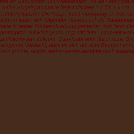
 lebt an Gebüschen und Waldrändern, oft an Feuchtstell
Seine Flügelspannweite liegt zwischen 1,4 bis 1,6 cm.
enfutterpflanzen: Die Raupe frisst monophag an Astera
piforum findet sich folgender Hinweis auf die Raupennah
atte in seiner Erstbeschreibung gemeldet: "Ich fand die
zarethspitze auf Elichrysum angustifolium". Gemeint war
tzt Helichrysum italicum, Currykraut oder Italienische S
hwingende Verdacht, dass es sich um eine Raupennahrun
deln könnte, wurde seither weder bestätigt noch widerleg