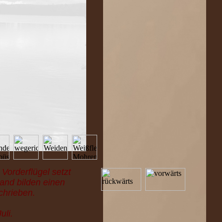
orderflügel setzt
rand bilden einen
chrieben.
uli.