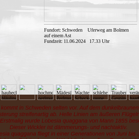
Fundort: Schweden Uferweg am Bolmen
auf einem Ast
Fundzeit: 11.06.2024 17.33 Uhr
kommt in Schweden selten vor. Auf dem dunkelbraunen V
sterung streifenartig ab. Helle Linien am äußeren Flügel
. Erstmalig wurde Lobesia quaggana von Mann 1855 bes
Dieser Wickler ist dämmerungs- und nachtaktiv.
sia quaggana fliegt in einer Generationen von Juni bis J