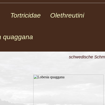
r Tortricidae Olethreutini
a quaggana
schwedische Schme