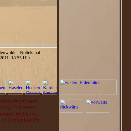
ttenwalde Nottekanal
.2011 18.55 Uhr
Vorderflügel sind
vergleicht Hans-
seule), Mythimna
und erläutert die