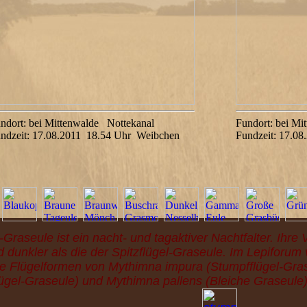
ndort: bei Mittenwalde Nottekanal
Fundort: bei Mi
ndzeit: 17.08.2011 18.54 Uhr Weibchen
Fundzeit: 17.08
Graseule ist ein nacht- und tagaktiver Nachtfalter. Ihre 
d dunkler als die der Spitzflügel-Graseule. Im Lepiforum 
e Flügelformen von Mythimna impura (Stumpfflügel-Gra
lügel-Graseule) und Mythimna pallens (Bleiche Graseule) 