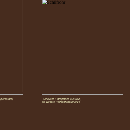
glomerata)
Schilfrohr (Phragmites australis)
als weitere Raupenfutterpflanze