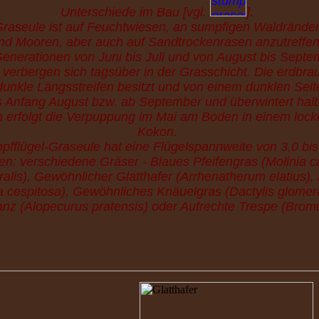
Unterschiede im Bau [vgl.
].
Graseule ist auf Feuchtwiesen, an sumpfigen Waldrände
nd Mooren, aber auch auf Sandtrockenrasen anzutreffen
i Generationen von Juni bis Juli und von August bis Sept
 verbergen sich tagsüber in der Grasschicht. Die erdbr
unkle Längsstreifen besitzt und von einem dunklen Seit
 bis Anfang August bzw. ab September und überwintert ha
 erfolgt die Verpuppung im Mai am Boden in einem loc
Kokon.
pfflügel-Graseule hat eine Flügelspannweite von 3,0 bis
n: verschiedene Gräser - Blaues Pfeifengras (Molinia ca
ralis), Gewöhnlicher Glatthafer (Arrhenatherum elatius)
cespitosa), Gewöhnliches Knäuelgras (Dactylis glomer
z (Alopecurus pratensis) oder Aufrechte Trespe (Bromu