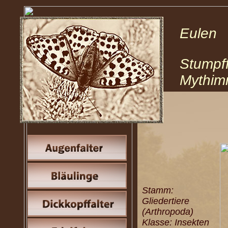
Eulen
Stumpff
Mythim
Stamm:
Gliedertiere
(Arthropoda)
Klasse: Insekten