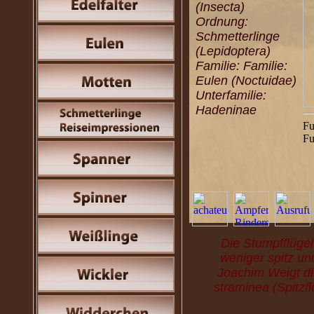
(Insecta)
Ordnung:
Schmetterlinge
(Lepidoptera)
Familie: Familie:
Eulen (Noctuidae)
Unterfamilie:
Hadeninae
Fu
Fu
Die Stumpfflügel-
weniger spitz un
Joachim Weigt di
straminea (Spitzf