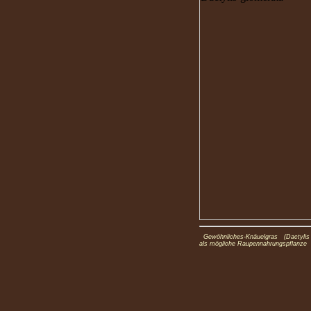
Gewöhnliches-Knäuelgras (Dactylis 
als mögliche Raupennahrungspflanze