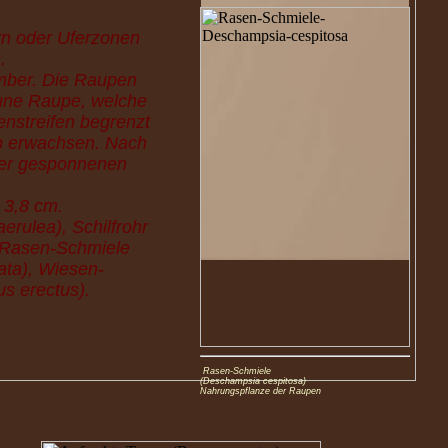
rn oder Uferzonen
.
ember. Die Raupen
aune Raupe, welche
enstreifen begrenzt
lb erwachsen. Nach
ker gesponnenen
 3,8 cm.
erulea), Schilfrohr
, Rasen-Schmiele
ata), Wiesen-
s erectus).
Rasen-Schmiele
(Deschampsia cespitosa)
Nahrungspflanze der Raupen