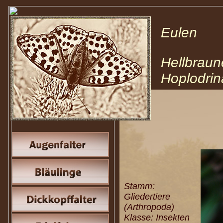
Eulen N
Hellbra
Hoplodri
Stamm:
Gliedertiere
(Arthropoda)
Klasse: Insekten