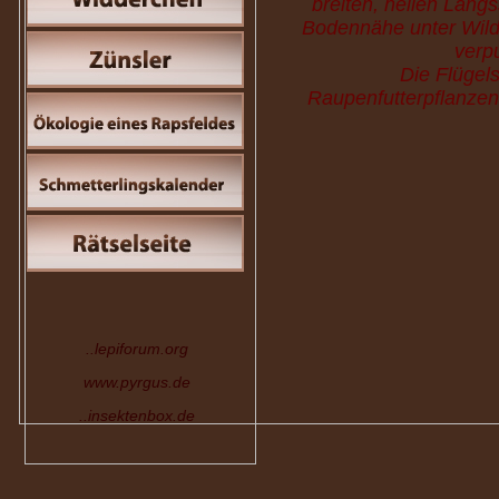
breiten, hellen Längs
Bodennähe unter Wildk
verpu
Die Flügel
Raupenfutterpflanzen
..lepiforum.org
www.pyrgus.de
..insektenbox.de