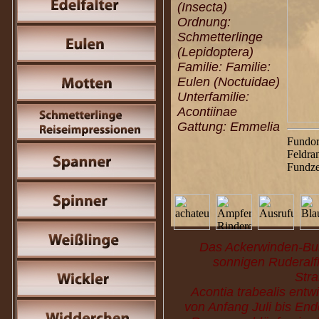
(Insecta)
Ordnung:
Schmetterlinge
(Lepidoptera)
Familie: Familie:
Eulen (Noctuidae)
Unterfamilie:
Acontiinae
Gattung: Emmelia
Fundor
Feldra
Fundze
Das Ackerwinden-Bunt
sonnigen Ruderalf
Stra
Acontia trabealis entw
von Anfang Juli bis En