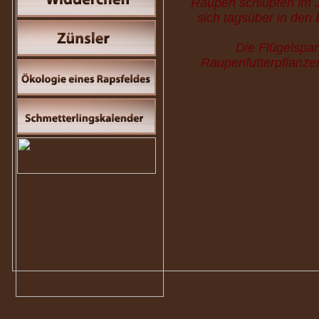
Raupen schlüpfen im J
sich tagsüber in den 
Die Flügelspan
Raupenfutterpflanze