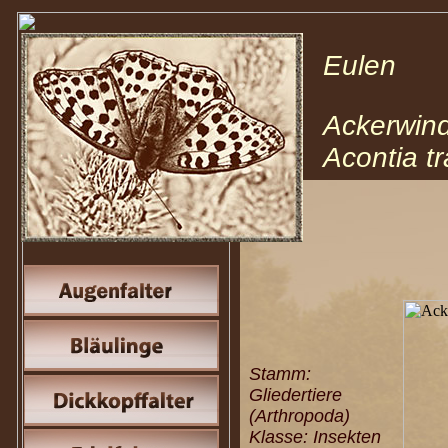
Eulen N
Ackerwi
Acontia tr
Stamm:
Gliedertiere
(Arthropoda)
Klasse: Insekten