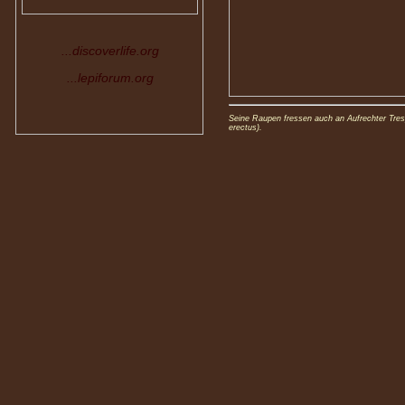
...discoverlife.org
...lepiforum.org
Seine Raupen fressen auch an Aufrechter Tre
erectus).