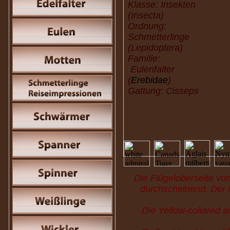
Klasse: Insekten
(Insecta)
Ordnung:
Schmetterlinge
(Lepidoptera)
Familie:
Eulenfalter
(
Erebidae
)
Gattung: Cisseps
Die Flügeloberseite von 
durchscheinend. Der K
Die Yellow-collared 