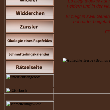
Es fliegt tagaktiv au
Feldern und in der Nä
Er fliegt in zwei Gene
behaarte, beigefar
Fl