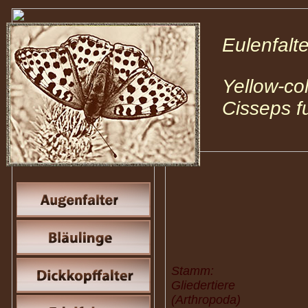
Eulenfal
Yellow-c
Cisseps fu
Stamm:
Gliedertiere
(Arthropoda)