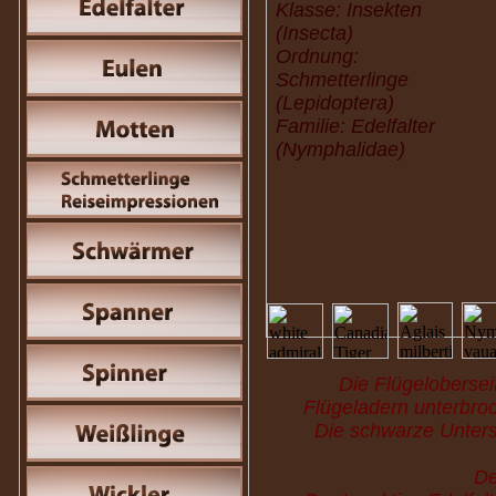
Klasse: Insekten
(Insecta)
Ordnung:
Schmetterlinge
(Lepidoptera)
Familie: Edelfalter
(Nymphalidae)
Die Flügelobersei
Flügeladern unterbroc
Die schwarze Unters
De