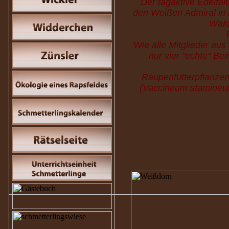
Der tagaktive Edelfal
den Weißen Admiral in K
Wald
Wie alle Mitglieder aus
nur vier "echte" Be
Raupenfutterpflanze
(Vaccineum stamineum