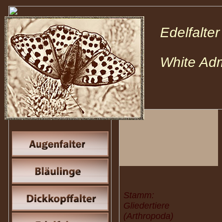
Edelfalt
White Adm
Stamm:
Gliedertiere
(Arthropoda)