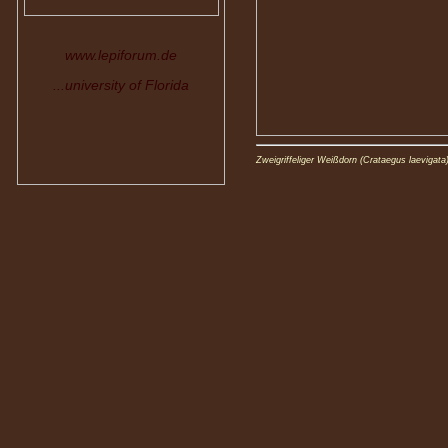
www.lepiforum.de
...university of Florida
Zweigriffeliger Weißdorn (Crataegus laevigata