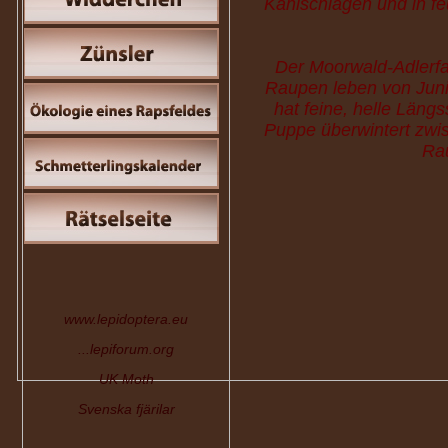
Kahlschlägen und in fe
Der Moorwald-Adlerfar
Raupen leben von Juni 
hat feine, helle Läng
Puppe überwintert zwis
Rau
www.lepidoptera.eu
...lepiforum.org
UK Moth
Svenska fjärilar