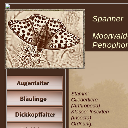
Spanne
Moorwald
Petrophor
Stamm:
Gliedertiere
(Arthropoda)
Klasse: Insekten
(Insecta)
Ordnung: