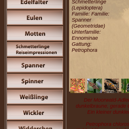
Schmetterlinge
(Lepidoptera)
Familie: Familie:
Spanner
(Geometridae)
Unterfamilie:
Ennominae
Gattung:
Petrophora
Der Moorwald-Adlerf
dunkelbraune, gerade Qu
Ein kleiner dunkle
Petrophora chloros