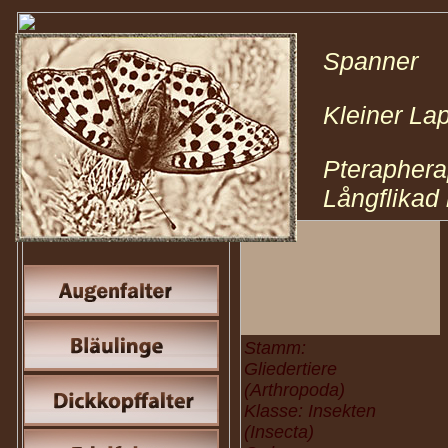
Spanner 
Kleiner La
Pteraphera
Långflikad
Stamm:
Gliedertiere
(Arthropoda)
Klasse: Insekten
(Insecta)