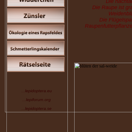
Die nachtak
Die Raupe ist gra
Weidenblä
Die Flügelspa
Raupenfutterpflanze
...lepidoptera.eu
...lepiforum.org
...lepidoptera.se