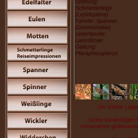
Ordnung:
Schmetterlinge
(Lepidoptera)
Familie: Spanner
(Geometridae)
Unterfamilie:
Larentiinae
Gattung:
Pterapherapteryx
Der Kleine Lapp
Seine Vorderflügel 
umrandeten gelbbraune