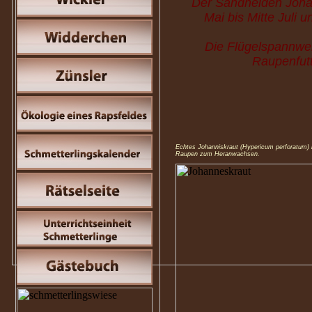
Der Sandheiden Johan
Mai bis Mitte Juli 
Die Flügelspannwei
Raupenfut
Echtes Johanniskraut (Hypericum perforatum) 
Raupen zum Heranwachsen.