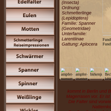
(Insecta)
Ordnung:
Schmetterlinge
(Lepidoptera)
Familie: Spanner
(Geometridae)
Unterfamilie:
Larentiinae
Fund
Gattung: Aplocera
Fund
kommt in Berlin und 
Magerrasen vor. Er ist
Die Falter sind vorw
Natternko