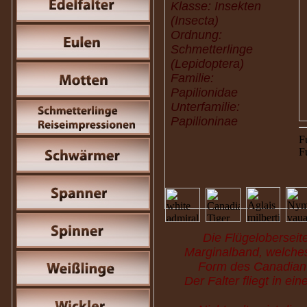
Klasse: Insekten
(Insecta)
Ordnung:
Schmetterlinge
(Lepidoptera)
Familie:
Papilionidae
Unterfamilie:
Papilioninae
F
F
Die Flügeloberseit
Marginalband, welches
Form des Canadian T
Der Falter fliegt in e