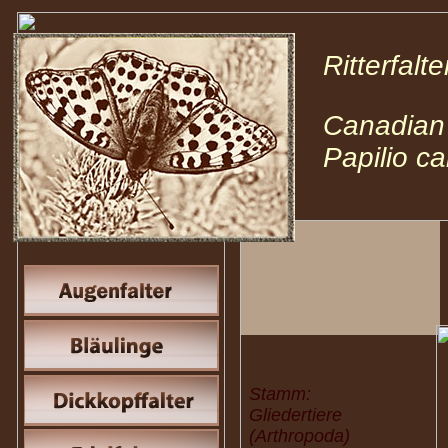
Ritterfal
Canadian 
Papilio c
Stamm:
Gliedertiere
(Arthropoda)