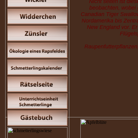
Nicht selten ist di
beobachten, wobei 
Canadian Tiger Swallowt
Nordamerika bis Zentr
New England vor. Er
Flügels
Raupenfutterpflanzen: