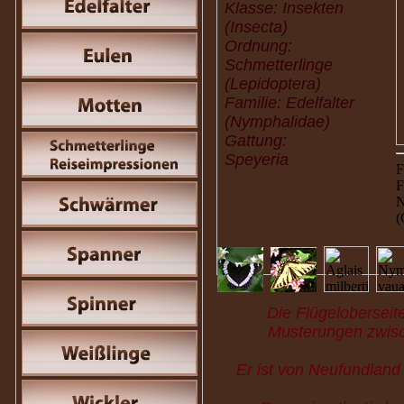
Klasse: Insekten
(Insecta)
Ordnung:
Schmetterlinge
(Lepidoptera)
Familie: Edelfalter
(Nymphalidae)
Gattung:
Speyeria
F
F
N
(
Die Flügeloberseite
Musterungen zwisc
Er ist von Neufundland