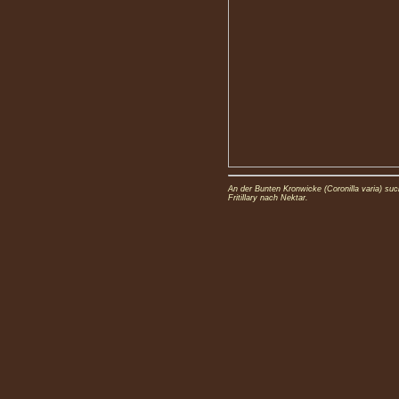
An der Bunten Kronwicke (Coronilla varia) such
Fritillary nach Nektar.