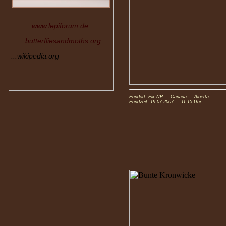
www.lepiforum.de
...butterfliesandmoths.org
...wikipedia.org
Fundort: Elk NP Canada Alberta
Fundzeit: 19.07.2007 11.15 Uhr