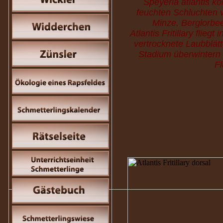
Speyeria atlantis k
feuchten Schluchten 
Minze, Berglorbe
Atlantis Fritillary flie
vertrocknete Laubblätt
Stadium überwintern 
Fl