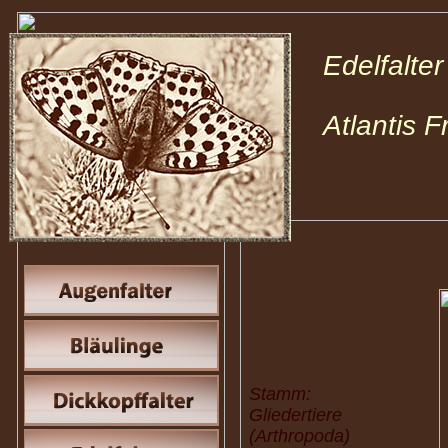
Edelfalt
Atlantis 
Stamm:
Gliedertiere
(Arthropoda)